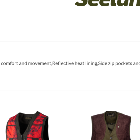
r comfort and movement,Reflective heat lining,Side zip pockets a
Toevoegen
Toevoe
aan
aan
verlanglijst
verlangl