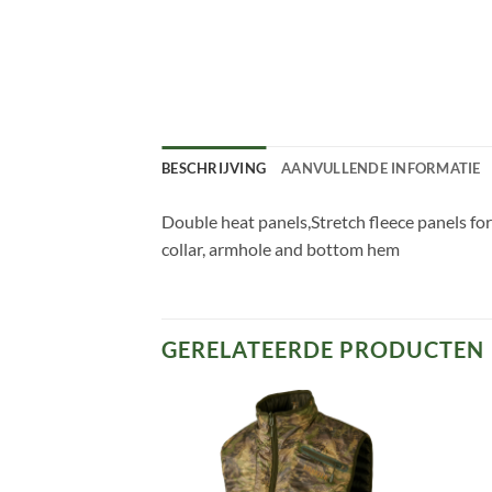
BESCHRIJVING
AANVULLENDE INFORMATIE
Double heat panels,Stretch fleece panels fo
collar, armhole and bottom hem
GERELATEERDE PRODUCTEN
Toevoegen
Toevoegen
aan
aan
verlanglijst
verlanglijst