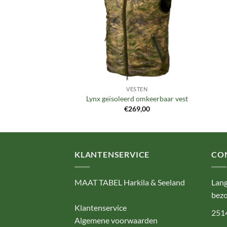
STEN
VESTEN
sulated waistcoat
Lynx geïsoleerd omkeerbaar vest
99,00
€
269,00
KLANTENSERVICE
CO
MAAT TABEL Harkila & Seeland
Lang
bezo
Klantenservice
251
Algemene voorwaarden