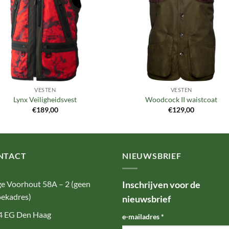
VESTEN
VESTEN
Lynx Veiligheidsvest
Woodcock II waistcoat
€
189,00
€
129,00
NTACT
NIEUWSBRIEF
e Voorhout 58A – 2 (geen
Inschrijven voor de
ekadres)
nieuwsbrief
4 EG Den Haag
e-mailadres
*