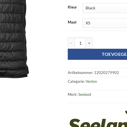
Kleur
Maat
Seeland Heat waistcoat aantal
TOEVOEGE
Artikelnummer:
12020279902
Categorie:
Vesten
Merk:
Seeland