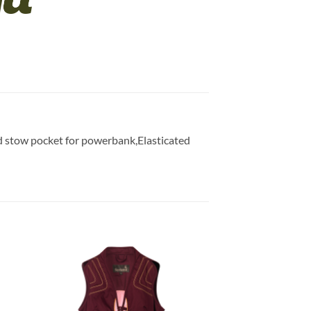
nd stow pocket for powerbank,Elasticated
gen
Toevoegen
aan
ijst
verlanglijst