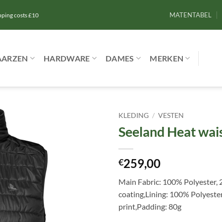
MATENTABEL
ipping costs £10
AARZEN
HARDWARE
DAMES
MERKEN
KLEDING
/
VESTEN
Seeland Heat wai
Toevoegen
aan
verlanglijst
259,00
€
Main Fabric: 100% Polyester, 
coating,Lining: 100% Polyester,
print,Padding: 80g