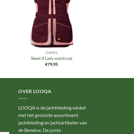
DAMES
Skeet II Lady waistcoat
€
79,95
OVER LOOQA
LOOQA is de jachtkleding winkel
met het grootste assortiment
jachtkleding en jachtartikelen van
de Benelux. De juiste