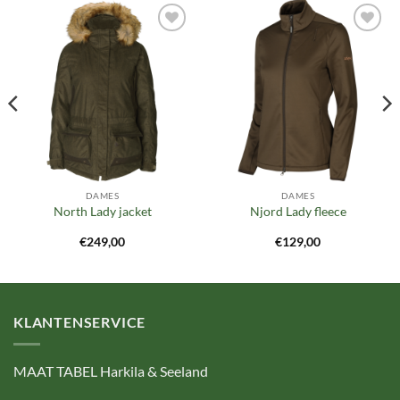
Toevoegen
Toevoegen
aan
aan
verlanglijst
verlanglijst
DAMES
DAMES
North Lady jacket
Njord Lady fleece
€
249,00
€
129,00
KLANTENSERVICE
MAAT TABEL Harkila & Seeland