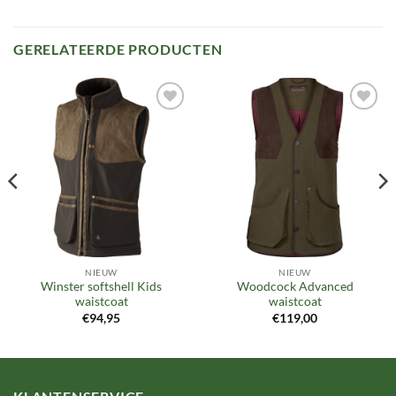
GERELATEERDE PRODUCTEN
Toevoegen
Toevoegen
aan
aan
verlanglijst
verlanglijst
NIEUW
NIEUW
Winster softshell Kids
Woodcock Advanced
waistcoat
waistcoat
€
94,95
€
119,00