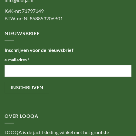
info@looqa.nl
KvK-nr: 71797149
BTW-nr: NL858853206B01
NIEUWSBRIEF
Inschrijven voor de nieuwsbrief
e-mailadres
*
OVER LOOQA
LOOQA is de jachtkleding winkel met het grootste