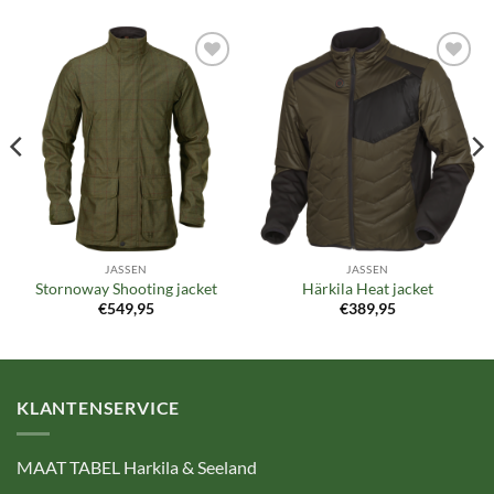
Toevoegen
Toevoegen
aan
aan
verlanglijst
verlanglijst
JASSEN
JASSEN
Stornoway Shooting jacket
Härkila Heat jacket
€
549,95
€
389,95
KLANTENSERVICE
MAAT TABEL Harkila & Seeland