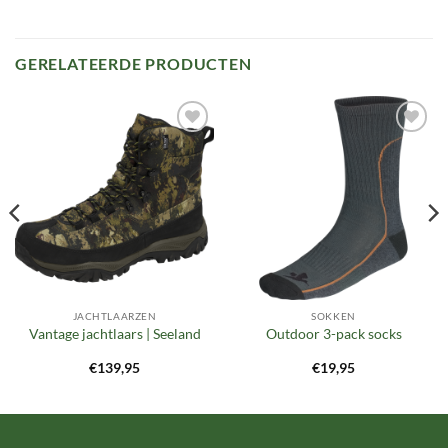
GERELATEERDE PRODUCTEN
Toevoegen
Toevoegen
aan
aan
verlanglijst
verlanglijst
JACHTLAARZEN
SOKKEN
Vantage jachtlaars | Seeland
Outdoor 3-pack socks
€
139,95
€
19,95