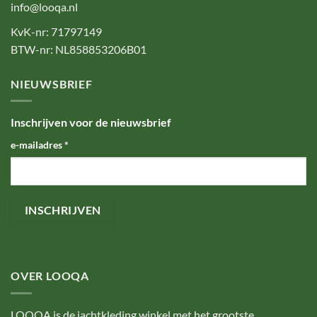
info@looqa.nl
KvK-nr: 71797149
BTW-nr: NL858853206B01
NIEUWSBRIEF
Inschrijven voor de nieuwsbrief
e-mailadres
*
OVER LOOQA
LOOQA is de jachtkleding winkel met het grootste