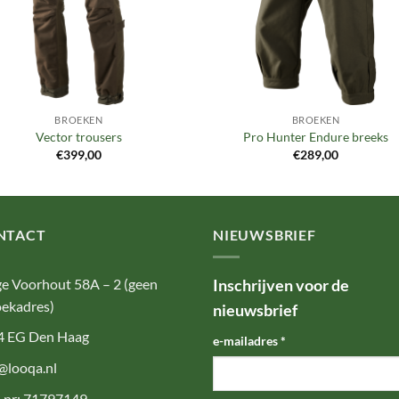
BROEKEN
BROEKEN
Vector trousers
Pro Hunter Endure breeks
€
399,00
€
289,00
NTACT
NIEUWSBRIEF
e Voorhout 58A – 2 (geen
Inschrijven voor de
ekadres)
nieuwsbrief
4 EG Den Haag
e-mailadres
*
@looqa.nl
-nr: 71797149