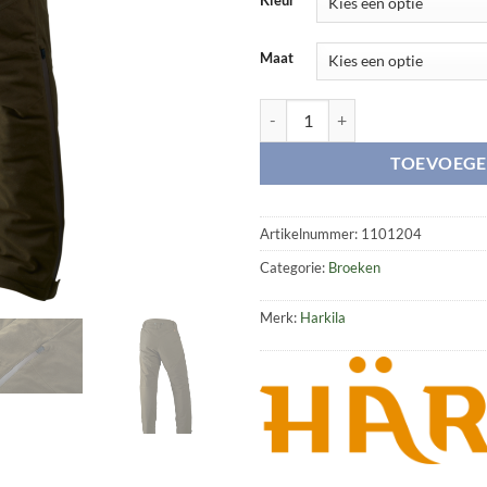
Maat
Norfell Insulated trousers aantal
TOEVOEGE
Artikelnummer:
1101204
Categorie:
Broeken
Merk:
Harkila