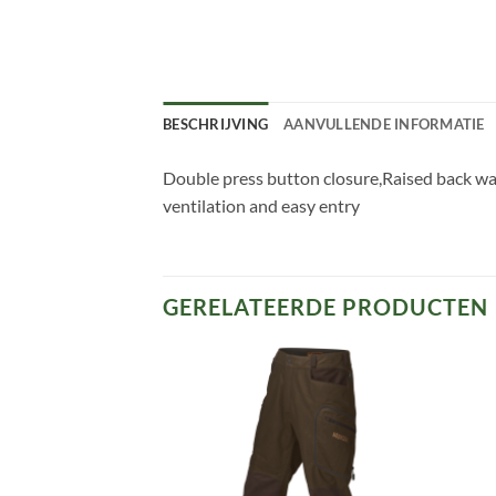
BESCHRIJVING
AANVULLENDE INFORMATIE
Double press button closure,Raised back wais
ventilation and easy entry
GERELATEERDE PRODUCTEN
Toevoegen
Toevoegen
aan
aan
verlanglijst
verlanglijst