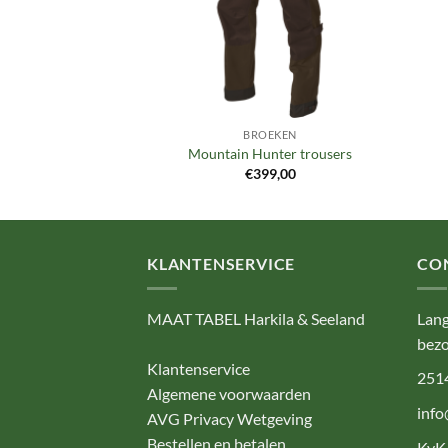
OEKEN
BROEKEN
nter Pro broek
Mountain Hunter trousers
49,00
€
399,00
KLANTENSERVICE
CO
MAAT TABEL Harkila & Seeland
Lang
bezo
Klantenservice
251
Algemene voorwaarden
info
AVG Privacy Wetgeving
Bestellen en betalen
KvK