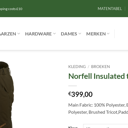
MATENTABEL
ipping costs £10
AARZEN
HARDWARE
DAMES
MERKEN
KLEDING
/
BROEKEN
Norfell Insulated
Toevoegen
aan
verlanglijst
399,00
€
Main Fabric: 100% Polyester,
Polyester, Brushed Tricot,Pad
Kleur