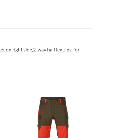
on right side,2-way half leg zips, for
gen
Toevoegen
aan
ijst
verlanglijst