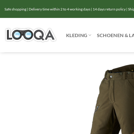
Ga
Safe shopping | Delivery time within 2 to 4 working days | 14 days return policy | Sh
naar
inhoud
KLEDING
SCHOENEN & L