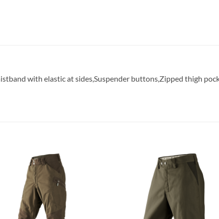
tband with elastic at sides,Suspender buttons,Zipped thigh pocket 
Toevoegen
Toevoe
aan
aan
verlanglijst
verlangl