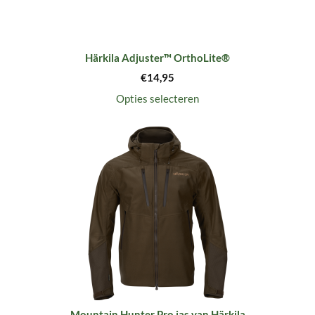
Härkila Adjuster™ OrthoLite®
€
14,95
Opties selecteren
Mountain Hunter Pro jas van Härkila