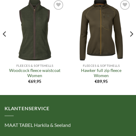
Toevoegen
Toevoegen
aan
aan
verlanglijst
verlanglijst
FLEECES & SOFTSHELLS
FLEECES & SOFTSHELLS
Woodcock fleece waistcoat
Hawker full zip fleece
Women
Women
€
69,95
€
89,95
KLANTENSERVICE
MAAT TABEL Harkila & Seeland