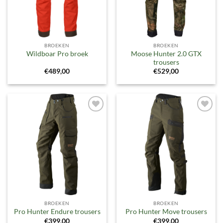
BROEKEN
BROEKEN
Moose Hunter 2.0 GTX
Wildboar Pro broek
trousers
€
489,00
€
529,00
Toevoegen
Toevoegen
aan
aan
verlanglijst
verlanglijst
BROEKEN
BROEKEN
Pro Hunter Endure trousers
Pro Hunter Move trousers
€
399,00
€
399,00