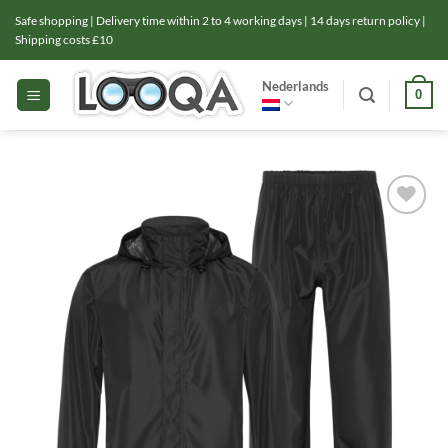
Ga
Safe shopping | Delivery time within 2 to 4 working days | 14 days return policy |
naar
Shipping costs £10
inhoud
Nederlands
0
Toevoegen
aan
verlanglijst