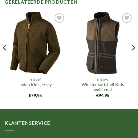
GERELATEERDE PRODUCTEN
Toevoegen
Toevoegen
aan
aan
verlanglijst
verlanglijst
NIEUW
NIEUW
Winster softshell Kids
Jaden Kids jersey
waistcoat
€
79,95
€
94,95
KLANTENSERVICE