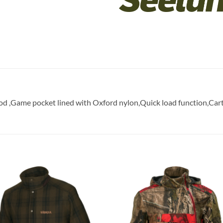
 ,Game pocket lined with Oxford nylon,Quick load function,Cart
Toevoegen
Toevoe
aan
aan
verlanglijst
verlangl