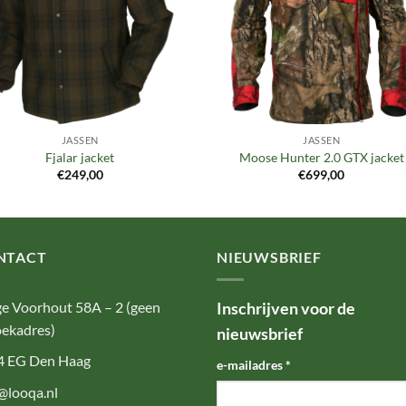
JASSEN
JASSEN
Fjalar jacket
Moose Hunter 2.0 GTX jacket
€
249,00
€
699,00
NTACT
NIEUWSBRIEF
e Voorhout 58A – 2 (geen
Inschrijven voor de
ekadres)
nieuwsbrief
4 EG Den Haag
e-mailadres
*
@looqa.nl