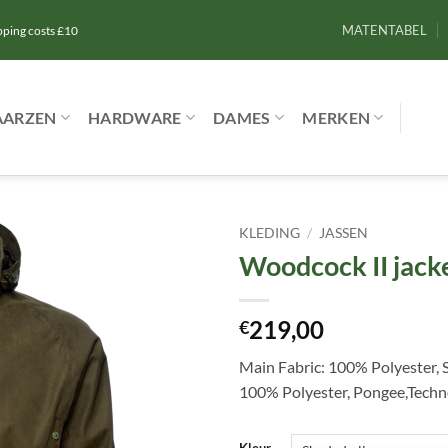
MATENTABEL
ipping costs £10
AARZEN
HARDWARE
DAMES
MERKEN
KLEDING
/
JASSEN
Woodcock II jack
Toevoegen
aan
verlanglijst
219,00
€
Main Fabric: 100% Polyester, 
100% Polyester, Pongee,Techn
Kleur