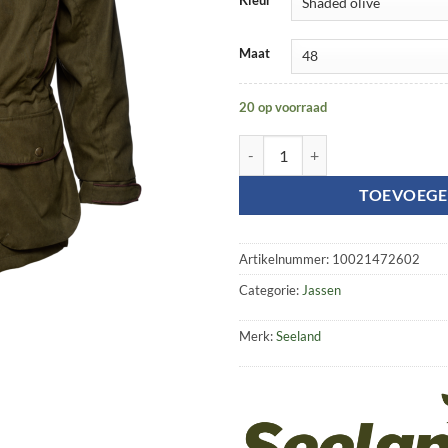
Maat
20 op voorraad
Woodcock II jacket aantal
TOEVOEGE
Artikelnummer:
10021472602
Categorie:
Jassen
Merk:
Seeland