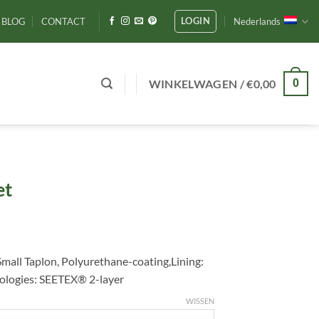
LOGIN
BLOG
CONTACT
Nederlands
WINKELWAGEN /
€
0,00
0
et
Small Taplon, Polyurethane-coating,Lining:
ologies: SEETEX® 2-layer
WISSEN