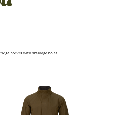
ridge pocket with drainage holes
gen
Toevoegen
aan
ijst
verlanglijst