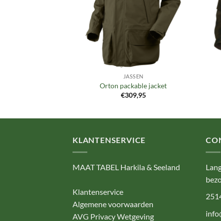
SSEN
JASSEN
Heat jacket
Orton packable jacket
29,00
€
309,95
KLANTENSERVICE
CO
MAAT TABEL Harkila & Seeland
Lang
bezo
Klantenservice
251
Algemene voorwaarden
info
AVG Privacy Wetgeving