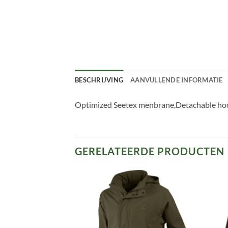
BESCHRIJVING
AANVULLENDE INFORMATIE
Optimized Seetex menbrane,Detachable hood
GERELATEERDE PRODUCTEN
Toevoegen
Toevoegen
aan
aan
verlanglijst
verlanglijst