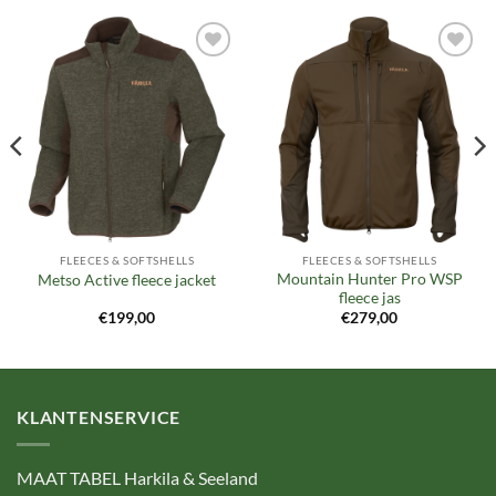
Toevoegen
Toevoegen
aan
aan
verlanglijst
verlanglijst
FLEECES & SOFTSHELLS
FLEECES & SOFTSHELLS
Mountain Hunter Pro WSP
Metso Active fleece jacket
fleece jas
€
199,00
€
279,00
KLANTENSERVICE
MAAT TABEL Harkila & Seeland