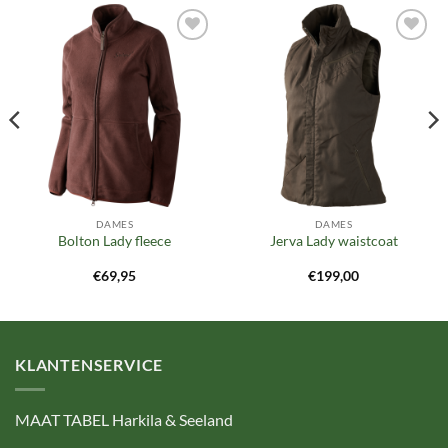
Toevoegen
Toevoegen
aan
aan
verlanglijst
verlanglijst
DAMES
DAMES
Bolton Lady fleece
Jerva Lady waistcoat
€
69,95
€
199,00
KLANTENSERVICE
MAAT TABEL Harkila & Seeland