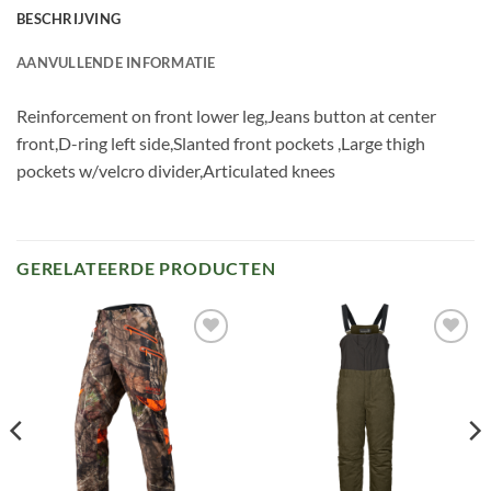
BESCHRIJVING
AANVULLENDE INFORMATIE
Reinforcement on front lower leg,Jeans button at center
front,D-ring left side,Slanted front pockets ,Large thigh
pockets w/velcro divider,Articulated knees
GERELATEERDE PRODUCTEN
Toevoegen
Toevoegen
aan
aan
verlanglijst
verlanglijst